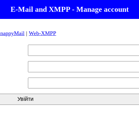
E-Mail and XMPP - Manage account
nappyMail
|
Web-XMPP
Увійти